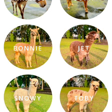
BONNIE
JET
SNOWY
TOBY