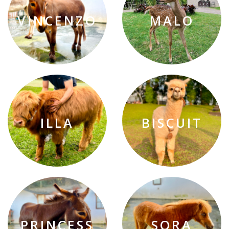
VINCENZO
MALO
ILLA
BISCUIT
PRINCESS
SORA